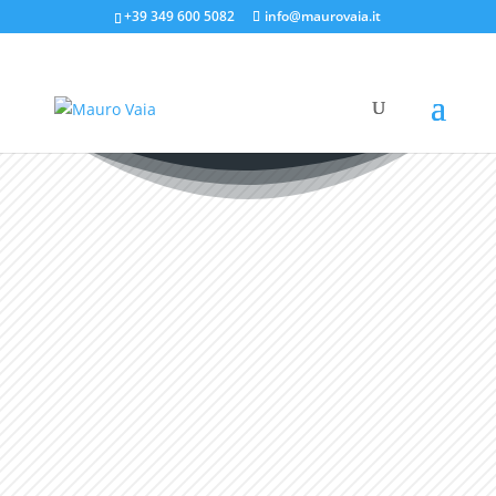
+39 349 600 5082
info@maurovaia.it
Home
/
Donna e Israele
/ Miriam, ritorno alla danza (Esodo 15)