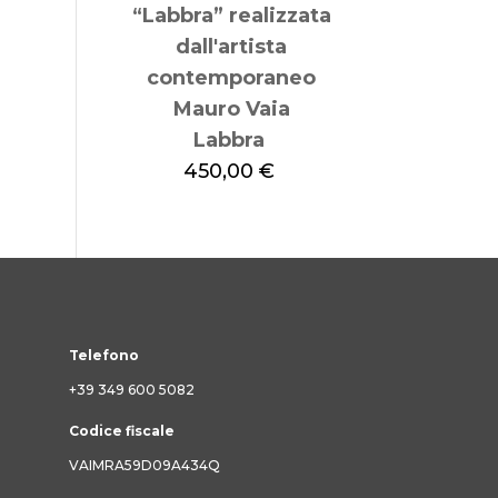
Labbra
450,00
€
Telefono
+39 349 600 5082
Codice fiscale
VAIMRA59D09A434Q