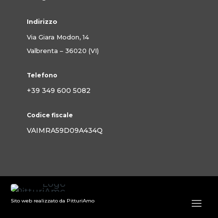
Indirizzo
Via Giara Modon, 14
Valbrenta – 36020 (VI)
Telefono
+39 349 600 5082
Codice fiscale
VAIMRA59D09A434Q
Sito web realizzato da PitturiAmo