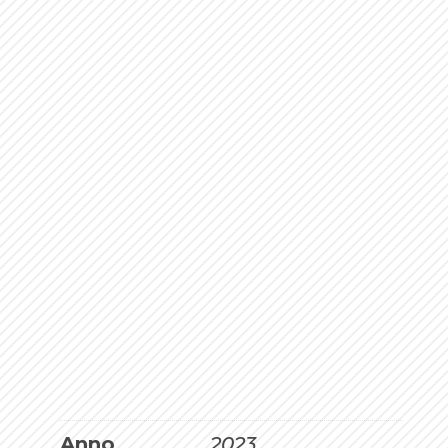
Omaggio ad E. Munch
Anno
2023