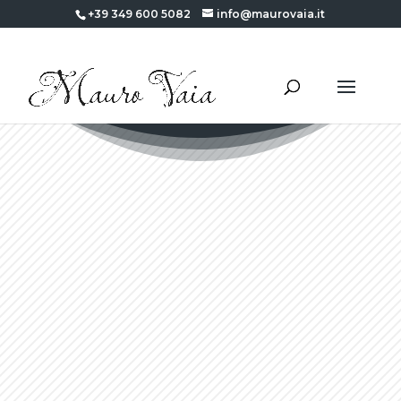
+39 349 600 5082
info@maurovaia.it
Home
/
Falsi d’autore
/ Pubertà